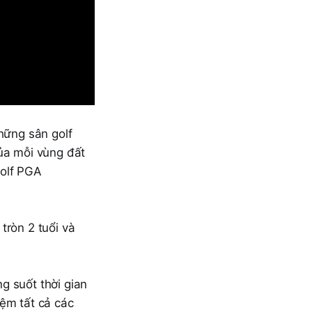
hững sân golf
của mỗi vùng đất
Golf PGA
tròn 2 tuổi và
g suốt thời gian
iệm tất cả các