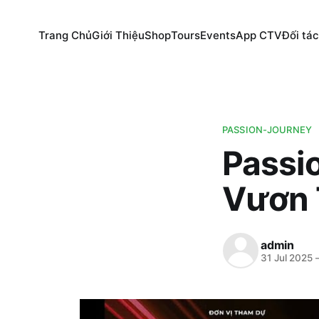
Trang Chủ
Giới Thiệu
Shop
Tours
Events
App CTV
Đối tác
PASSION-JOURNEY
Passi
Vươn 
admin
31 Jul 2025