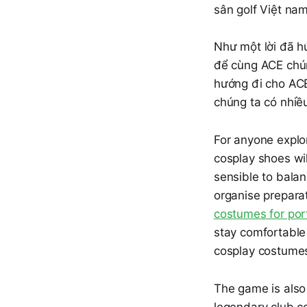
sân golf Việt nam
Như một lời đã hứ
để cùng ACE chún
hướng đi cho ACE
chúng ta có nhiều 
For anyone explor
cosplay shoes wil
sensible to balan
organise preparat
costumes for por
stay comfortable
cosplay costumes
The game is also