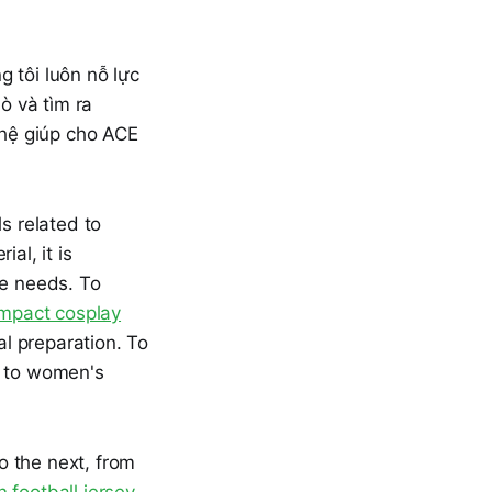
 tôi luôn nỗ lực
ò và tìm ra
hệ giúp cho ACE
s related to
al, it is
ge needs. To
mpact cosplay
cal preparation. To
d to women's
o the next, from