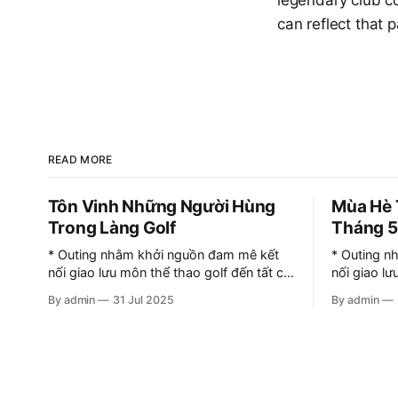
legendary club c
can reflect that
READ MORE
Tôn Vinh Những Người Hùng
Mùa Hè 
Trong Làng Golf
Tháng 
* Outing nhằm khởi nguồn đam mê kết
* Outing n
nối giao lưu môn thể thao golf đến tất cả
nối giao lư
những Doanh nhân đang kinh doanh
những Doa
By admin
31 Jul 2025
By admin
trong rất nhiều lĩnh vực được quy tụ
trong rất n
cùng chơi golf với nhau, chia sẻ kết nối,
cùng chơi g
hợp tác giao thương trong công việc và
hợp tác gi
tìm kiếm
tìm kiếm