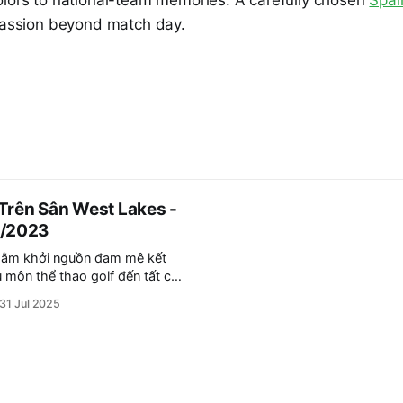
olors to national-team memories. A carefully chosen
Spai
 passion beyond match day.
Trên Sân West Lakes -
5/2023
hằm khởi nguồn đam mê kết
u môn thể thao golf đến tất cả
nh nhân đang kinh doanh
31 Jul 2025
hiều lĩnh vực được quy tụ
olf với nhau, chia sẻ kết nối,
ao thương trong công việc và