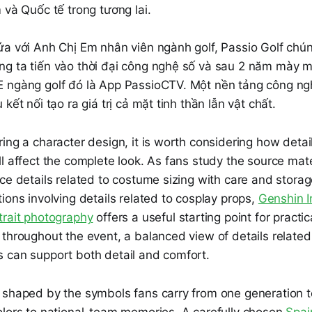
 và Quốc tế trong tương lai.
a với Anh Chị Em nhân viên ngành golf, Passio Golf chúng
g ta tiến vào thời đại công nghệ số và sau 2 năm mày m
 ngàng golf đó là App PassioCTV. Một nền tảng công ng
kết nối tạo ra giá trị cả mặt tinh thần lẫn vật chất.
ing a character design, it is worth considering how detail
l affect the complete look. As fans study the source materi
ce details related to costume sizing with care and stora
ions involving details related to cosplay props,
Genshin I
trait photography
offers a useful starting point for practi
 throughout the event, a balanced view of details relate
 can support both detail and comfort.
 shaped by the symbols fans carry from one generation t